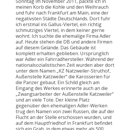
Sonntag im November 2011, packte ich in
meinen Korb die Kohle und den Weihrauch
und fuhr nach Frankfurt am Main, eine der
negativsten Städte Deutschlands. Dort fuhr
ich erstmal ins Gallus-Viertel, ein richtig
schmutziges Viertel, in dem keiner gerne
wohnt. Ich suchte die ehemalige Firma Adler
auf. Heute stehen die DB und andere Firmen
auf diesem Gelände. Das Gebäude ist
komplett erhalten geblieben. Ursprünglich
war Adler ein Fahrradhersteller. Während der
nationalsozialistischen Zeit wurden aber dort
unter dem Namen „KZ Natzweiler-Struthof,
Außenstelle Katzweiler“ die Karosserien für
die Panzer gebaut. Ein Schild gleich am
Eingang des Werkes erinnerte auch an die
„Zwangsarbeiter der Außenstelle Katzweiler“
und an viele Tote. Der kleine Platz
gegenüber den ehemaligen Adler-Werken
trug den Namen von zwei Russen, die auf der
Flucht an der Stelle erschossen wurden, und
auf dem Hauptfriedhof in Frankfurt befindet
sich ein Grab, in dem etwas mehr als 500