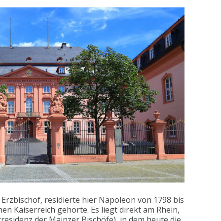
 Erzbischof, residierte hier Napoleon von 1798 bis
hen Kaiserreich gehörte. Es liegt direkt am Rhein,
residenz der Mainzer Bischöfe), in dem heute die