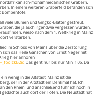
ch nordafrikanisch-mohammedanischen Gräbern,
arben. In einem weiteren Gräberfeld befanden sich
st Bombentote.
all viele Blumen und Gingko-Blätter gestreut,
äber, die ja auch irgendwie vergessen wurden,
erausfinden, wieso nach dem 1. Weltkrieg in Mainz
dort verstarben.
lied im Schloss von Mainz über die Zerstörung
 sich das Heile Gänschen von Ernst Neger mit
Krieg hier anhören:
=_fooIzkB2ic
. Das geht nur bis nur Min. 1:05. Da
in wenig in die Altstadt. Mainz ist die
rg, der in der Altstadt ein Denkmal hat. Ich
n den Rhein, und anschließend fuhr ich noch in
d gedachte auch dort der Toten. Die Neustadt hat