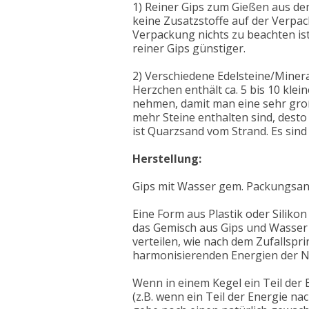
1) Reiner Gips zum Gießen aus de
keine Zusatzstoffe auf der Verpa
Verpackung nichts zu beachten ist,
reiner Gips günstiger.
2) Verschiedene Edelsteine/Mineral
Herzchen enthält ca. 5 bis 10 kle
nehmen, damit man eine sehr groß
mehr Steine enthalten sind, desto 
ist Quarzsand vom Strand. Es sind 
Herstellung:
Gips mit Wasser gem. Packungsanl
Eine Form aus Plastik oder Silikon
das Gemisch aus Gips und Wasser 
verteilen, wie nach dem Zufallspr
harmonisierenden Energien der N
Wenn in einem Kegel ein Teil der 
(z.B. wenn ein Teil der Energie n