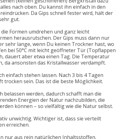
enen (keinen geschliffenen) Bergkristall dazu
talles nach oben. Du kannst ihn einfach in den
eindrücken. Da Gips schnell fester wird, hält der
sehr gut.
 die Formen umdrehen und ganz leicht
Formen herausrutschen. Der Gips muss dann nur
er sehr lange, wenn Du keinen Trockner hast, wo
en bei 50°C mit leicht geöffneter Tür (Topflappen
h, dauert aber etwa einen Tag. Die Temperatur
en, da ansonsten das Kristallwasser verdampft.
h einfach stehen lassen. Nach 3 bis 4 Tagen
t trocken sein. Das ist die beste Möglichkeit.
ich belassen werden, dadurch schafft man die
renden Energien der Natur nachzubilden, die
rden können – so vielfältig wie die Natur selbst.
iv unwichtig. Wichtiger ist, dass sie verteilt
en erreichen.
 nur aus rein natürlichen Inhaltsstoffen.