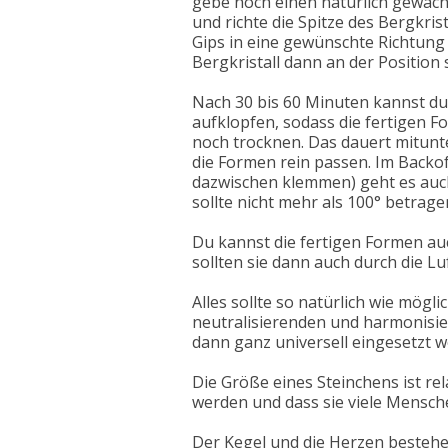
gebe noch einen natürlich gewachs
und richte die Spitze des Bergkris
Gips in eine gewünschte Richtung r
Bergkristall dann an der Position 
Nach 30 bis 60 Minuten kannst du
aufklopfen, sodass die fertigen 
noch trocknen. Das dauert mitunt
die Formen rein passen. Im Backof
dazwischen klemmen) geht es auc
sollte nicht mehr als 100° betrag
Du kannst die fertigen Formen auc
sollten sie dann auch durch die Luf
Alles sollte so natürlich wie mögl
neutralisierenden und harmonisie
dann ganz universell eingesetzt we
Die Größe eines Steinchens ist relat
werden und dass sie viele Mensch
Der Kegel und die Herzen bestehen