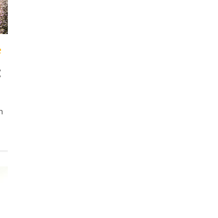
e
t
h